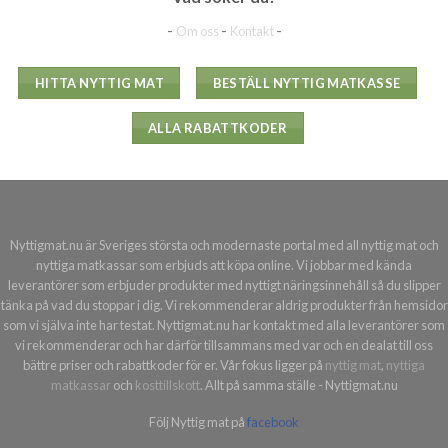
-
-
-
Om oss
Kontakt
HITTA NYTTIG MAT
BESTÄLL NYTTIG MATKASSE
ALLA RABATTKODER
Nyttigmat.nu är Sveriges största och modernaste portal med all nyttig mat och
nyttiga matkassar som erbjuds att köpa online. Vi jobbar med kända
leverantörer som erbjuder produkter med nyttigt näringsinnehåll så du slipper
tänka på vad du stoppar i dig. Vi rekommenderar aldrig produkter från hemsidor
som vi själva inte har testat. Nyttigmat.nu har kontakt med alla leverantörer som
vi rekommenderar och har därför tillsammans med var och en dealat till oss
bättre priser och rabattkoder för er. Vår fokus ligger på
nyttig mat
,
nyttiga
matkassar
och
kosttillskott
. Allt på samma ställe - Nyttigmat.nu
Följ Nyttig mat på
facebook