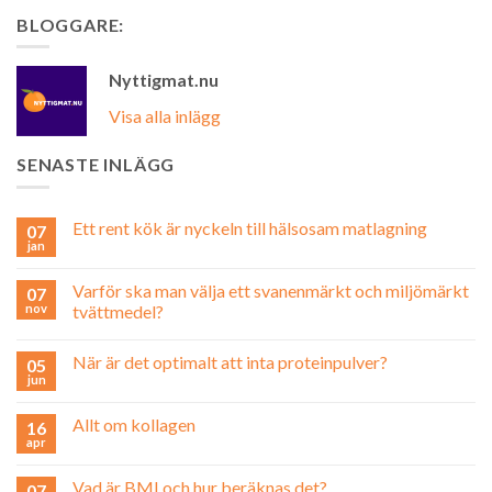
BLOGGARE:
Nyttigmat.nu
Visa alla inlägg
SENASTE INLÄGG
Ett rent kök är nyckeln till hälsosam matlagning
07
jan
Varför ska man välja ett svanenmärkt och miljömärkt
07
nov
tvättmedel?
När är det optimalt att inta proteinpulver?
05
jun
Allt om kollagen
16
apr
Vad är BMI och hur beräknas det?
07