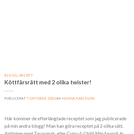
BLOGG
,
RECEPT
Köttfärsrätt med 2 olika twister!
PUBLICERAT
7 OKTOBER, 2020
AV
HANNA KARLSSON
Här kommer de efterlängtade receptet som jag publicerade
på min andra blogg! Man kan göra receptet på 2 olika sätt.
Antingen med Tacosmak, eller Curry & Chili! Min favorit är