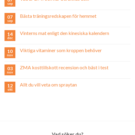
sep
Bästa träningsredskapen för hemmet
07
sep
Vinterns mat enligt den kinesiska kalendern
14
dec
Viktiga vitaminer som kroppen behöver
10
nov
ZMA kosttillskott recension och bäst i test
03
nov
Allt du vill veta om spraytan
12
okt
Vad söker du?