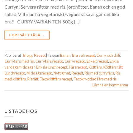
Curryn! Servera rätten med ris, jordnötter, banan och en god
sallad. Vill man ha vegetariskt/veganskt så är går det lika
bra!! CURRY VARIANTEN 500g […]
FORTSÄTT LÄSA
→
Publicerat i
Blogg
,
Recept
|
Taggar
Banan
,
Bra val recept
,
Curry och chili
,
Curryfärs med ris
,
Curryfärs recept
,
Curryrecept
,
Enkelt recept
,
Enkla
vardagsmiddagar
,
Enksla lunchrecept
,
Färsrecept
,
Köttfärs
,
Köttfärsrätt
,
Lunchrecept
,
Middagsrecept
,
Nyttigmat
,
Recept
,
Ris med curryfärs
,
Ris
med köttfärs
,
Risrätt
,
Tacoköttfärs recept
,
Tacokryddad färs med ris
Lämna en kommentar
LISTADE HOS