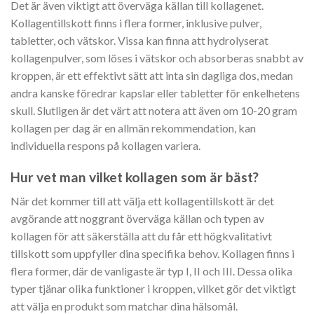
Det är även viktigt att överväga källan till kollagenet.
Kollagentillskott finns i flera former, inklusive pulver,
tabletter, och vätskor. Vissa kan finna att hydrolyserat
kollagenpulver, som löses i vätskor och absorberas snabbt av
kroppen, är ett effektivt sätt att inta sin dagliga dos, medan
andra kanske föredrar kapslar eller tabletter för enkelhetens
skull. Slutligen är det värt att notera att även om 10-20 gram
kollagen per dag är en allmän rekommendation, kan
individuella respons på kollagen variera.
Hur vet man vilket kollagen som är bäst?
När det kommer till att välja ett kollagentillskott är det
avgörande att noggrant överväga källan och typen av
kollagen för att säkerställa att du får ett högkvalitativt
tillskott som uppfyller dina specifika behov. Kollagen finns i
flera former, där de vanligaste är typ I, II och III. Dessa olika
typer tjänar olika funktioner i kroppen, vilket gör det viktigt
att välja en produkt som matchar dina hälsomål.