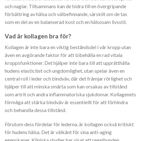
och naglar. Tillsammans kan de bidra till en övergripande
förbättring av hälsa och välbefinnande, särskilt om de tas
som en del av en balanserad kost och en hälsosam livsstil.
Vad är kollagen bra för?
Kollagen är inte bara en viktig beståndsdel i vår kropp utan
även en avgörande faktor för att bibehålla en rad vitala
kroppsfunktioner. Det hjälper inte bara till att upprätthålla
hudens elasticitet och ungdomlighet, utan spelar även en
central roll i leder och bindväv, där det främjar rörlighet och
hjälper till att minska smärta som kan orsakas av tillstånd
som artrit och andra inflammatoriska sjukdomar. Kollagenets
förmåga att stärka bindväv är essentiellt för att förhindra
och behandla dessa tillstånd.
Förutom dess fördelar för lederna, är kollagen också kritiskt
för hudens hälsa. Det är välkänt för sina anti-aging
egenskaper. Kliniska studier har visat att regelbunden