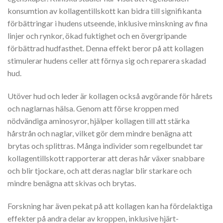
konsumtion av kollagentillskott kan bidra till signifikanta
förbättringar i hudens utseende, inklusive minskning av fina
linjer och rynkor, ökad fuktighet och en övergripande
förbättrad hudfasthet. Denna effekt beror på att kollagen
stimulerar hudens celler att förnya sig och reparera skadad
hud.
Utöver hud och leder är kollagen också avgörande för hårets
och naglarnas hälsa. Genom att förse kroppen med
nödvändiga aminosyror, hjälper kollagen till att stärka
hårstrån och naglar, vilket gör dem mindre benägna att
brytas och splittras. Många individer som regelbundet tar
kollagentillskott rapporterar att deras hår växer snabbare
och blir tjockare, och att deras naglar blir starkare och
mindre benägna att skivas och brytas.
Forskning har även pekat på att kollagen kan ha fördelaktiga
effekter på andra delar av kroppen, inklusive hjärt-