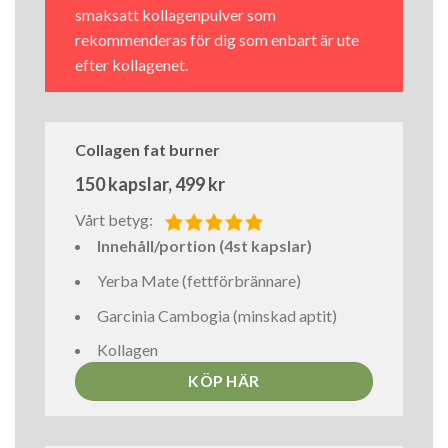
smaksatt kollagenpulver som
rekommenderas för dig som enbart är ute
efter kollagenet.
Collagen fat burner
150 kapslar, 499 kr
Vårt betyg:
Innehåll/portion (4st kapslar)
Yerba Mate (fettförbrännare)
Garcinia Cambogia (minskad aptit)
Kollagen
KÖP HÄR