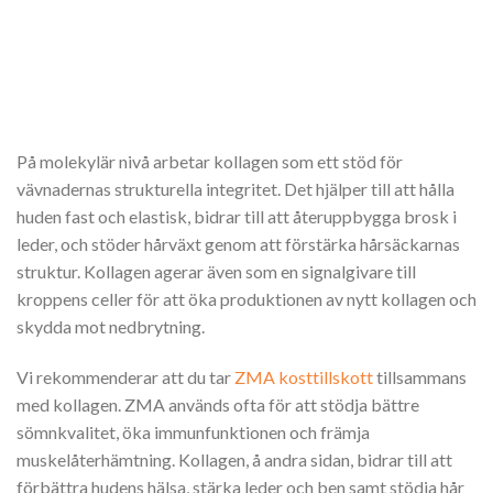
På molekylär nivå arbetar kollagen som ett stöd för
vävnadernas strukturella integritet. Det hjälper till att hålla
huden fast och elastisk, bidrar till att återuppbygga brosk i
leder, och stöder hårväxt genom att förstärka hårsäckarnas
struktur. Kollagen agerar även som en signalgivare till
kroppens celler för att öka produktionen av nytt kollagen och
skydda mot nedbrytning.
Vi rekommenderar att du tar
ZMA kosttillskott
tillsammans
med kollagen. ZMA används ofta för att stödja bättre
sömnkvalitet, öka immunfunktionen och främja
muskelåterhämtning. Kollagen, å andra sidan, bidrar till att
förbättra hudens hälsa, stärka leder och ben samt stödja hår