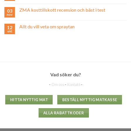
ZMA kosttillskott recension och bäst i test
03
nov
Allt du vill veta om spraytan
12
okt
Vad söker du?
-
-
-
Om oss
Kontakt
HITTA NYTTIG MAT
BESTÄLL NYTTIG MATKASSE
ALLA RABATTKODER