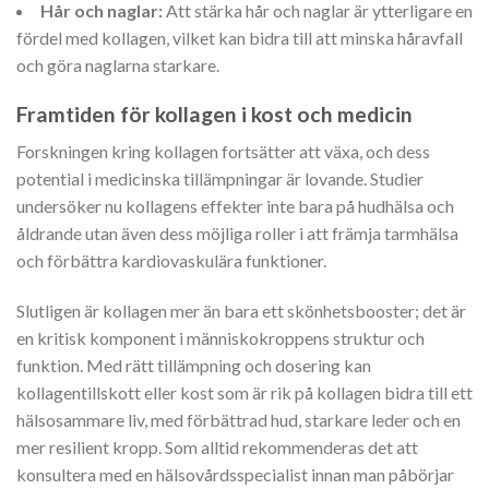
Hår och naglar:
Att stärka hår och naglar är ytterligare en
fördel med kollagen, vilket kan bidra till att minska håravfall
och göra naglarna starkare.
Framtiden för kollagen i kost och medicin
Forskningen kring kollagen fortsätter att växa, och dess
potential i medicinska tillämpningar är lovande. Studier
undersöker nu kollagens effekter inte bara på hudhälsa och
åldrande utan även dess möjliga roller i att främja tarmhälsa
och förbättra kardiovaskulära funktioner.
Slutligen är kollagen mer än bara ett skönhetsbooster; det är
en kritisk komponent i människokroppens struktur och
funktion. Med rätt tillämpning och dosering kan
kollagentillskott eller kost som är rik på kollagen bidra till ett
hälsosammare liv, med förbättrad hud, starkare leder och en
mer resilient kropp. Som alltid rekommenderas det att
konsultera med en hälsovårdsspecialist innan man påbörjar