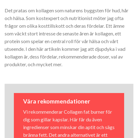
Det pratas om kollagen som naturens byggsten för hud, hår
och hälsa. Som kostexpert och nutritionist möter jag ofta
frågor om olika kosttillskott och deras fördelar. Ett ämne
som väckt stort intresse de senaste åren är kollagen, ett
protein som spelar en central roll för vår hälsa och vårt
utseende. I den här artikeln kommer jag att djupdyka i vad
kollagen är, dess fördelar, rekommenderade doser, val av
produkter, och mycket mer.
Våra rekommendationer
Vi rekommenderar Collagen fat burner för
dig som gillar kapslar. Här får du även
ingredienser som minskar din aptit och sägs
bränna fett. Det andra alternativet är ett