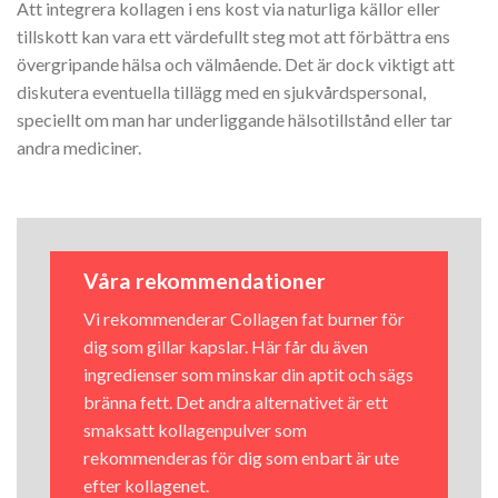
Att integrera kollagen i ens kost via naturliga källor eller
tillskott kan vara ett värdefullt steg mot att förbättra ens
övergripande hälsa och välmående. Det är dock viktigt att
diskutera eventuella tillägg med en sjukvårdspersonal,
speciellt om man har underliggande hälsotillstånd eller tar
andra mediciner.
Våra rekommendationer
Vi rekommenderar Collagen fat burner för
dig som gillar kapslar. Här får du även
ingredienser som minskar din aptit och sägs
bränna fett. Det andra alternativet är ett
smaksatt kollagenpulver som
rekommenderas för dig som enbart är ute
efter kollagenet.