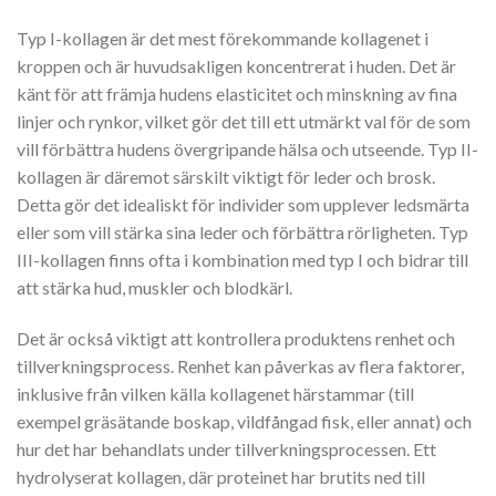
Typ I-kollagen är det mest förekommande kollagenet i
kroppen och är huvudsakligen koncentrerat i huden. Det är
känt för att främja hudens elasticitet och minskning av fina
linjer och rynkor, vilket gör det till ett utmärkt val för de som
vill förbättra hudens övergripande hälsa och utseende. Typ II-
kollagen är däremot särskilt viktigt för leder och brosk.
Detta gör det idealiskt för individer som upplever ledsmärta
eller som vill stärka sina leder och förbättra rörligheten. Typ
III-kollagen finns ofta i kombination med typ I och bidrar till
att stärka hud, muskler och blodkärl.
Det är också viktigt att kontrollera produktens renhet och
tillverkningsprocess. Renhet kan påverkas av flera faktorer,
inklusive från vilken källa kollagenet härstammar (till
exempel gräsätande boskap, vildfångad fisk, eller annat) och
hur det har behandlats under tillverkningsprocessen. Ett
hydrolyserat kollagen, där proteinet har brutits ned till