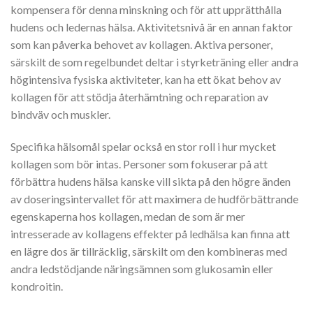
kompensera för denna minskning och för att upprätthålla
hudens och ledernas hälsa. Aktivitetsnivå är en annan faktor
som kan påverka behovet av kollagen. Aktiva personer,
särskilt de som regelbundet deltar i styrketräning eller andra
högintensiva fysiska aktiviteter, kan ha ett ökat behov av
kollagen för att stödja återhämtning och reparation av
bindväv och muskler.
Specifika hälsomål spelar också en stor roll i hur mycket
kollagen som bör intas. Personer som fokuserar på att
förbättra hudens hälsa kanske vill sikta på den högre änden
av doseringsintervallet för att maximera de hudförbättrande
egenskaperna hos kollagen, medan de som är mer
intresserade av kollagens effekter på ledhälsa kan finna att
en lägre dos är tillräcklig, särskilt om den kombineras med
andra ledstödjande näringsämnen som glukosamin eller
kondroitin.