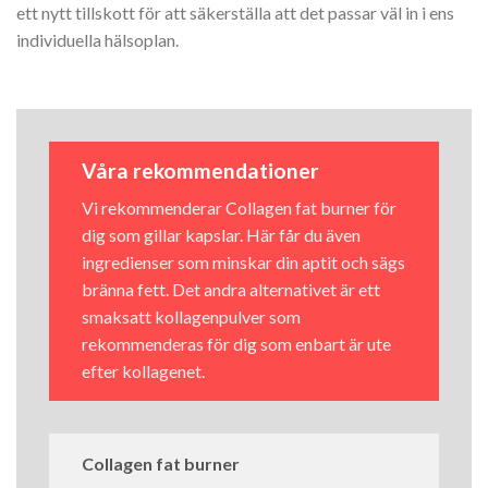
ett nytt tillskott för att säkerställa att det passar väl in i ens
individuella hälsoplan.
Våra rekommendationer
Vi rekommenderar Collagen fat burner för
dig som gillar kapslar. Här får du även
ingredienser som minskar din aptit och sägs
bränna fett. Det andra alternativet är ett
smaksatt kollagenpulver som
rekommenderas för dig som enbart är ute
efter kollagenet.
Collagen fat burner