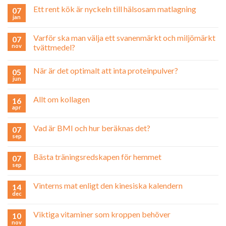
Ett rent kök är nyckeln till hälsosam matlagning
07
jan
Varför ska man välja ett svanenmärkt och miljömärkt
07
nov
tvättmedel?
När är det optimalt att inta proteinpulver?
05
jun
Allt om kollagen
16
apr
Vad är BMI och hur beräknas det?
07
sep
Bästa träningsredskapen för hemmet
07
sep
Vinterns mat enligt den kinesiska kalendern
14
dec
Viktiga vitaminer som kroppen behöver
10
nov