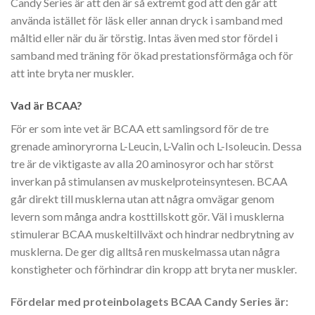
Candy Series är att den är så extremt god att den går att
använda istället för läsk eller annan dryck i samband med
måltid eller när du är törstig. Intas även med stor fördel i
samband med träning för ökad prestationsförmåga och för
att inte bryta ner muskler.
Vad är BCAA?
För er som inte vet är BCAA ett samlingsord för de tre
grenade aminoryrorna L-Leucin, L-Valin och L-Isoleucin. Dessa
tre är de viktigaste av alla 20 aminosyror och har störst
inverkan på stimulansen av muskelproteinsyntesen. BCAA
går direkt till musklerna utan att några omvägar genom
levern som många andra kosttillskott gör. Väl i musklerna
stimulerar BCAA muskeltillväxt och hindrar nedbrytning av
musklerna. De ger dig alltså ren muskelmassa utan några
konstigheter och förhindrar din kropp att bryta ner muskler.
Fördelar med proteinbolagets BCAA Candy Series är: