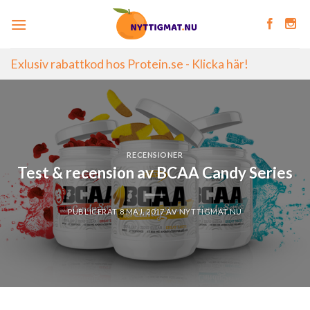
Skip
to
content
Exlusiv rabattkod hos Protein.se - Klicka här!
RECENSIONER
Test & recension av BCAA Candy Series
PUBLICERAT
8 MAJ, 2017
AV
NYTTIGMAT.NU