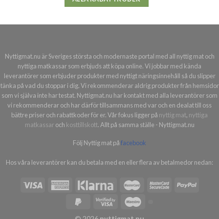
Nyttigmat.nu är Sveriges största och modernaste portal med all nyttig mat och
nyttiga matkassar som erbjuds att köpa online. Vi jobbar med kända
leverantörer som erbjuder produkter med nyttigt näringsinnehåll så du slipper
tänka på vad du stoppar i dig. Vi rekommenderar aldrig produkter från hemsidor
som vi själva inte har testat. Nyttigmat.nu har kontakt med alla leverantörer som
vi rekommenderar och har därför tillsammans med var och en dealat till oss
bättre priser och rabattkoder för er. Vår fokus ligger på
nyttig mat
,
nyttiga
matkassar
och
kosttillskott
. Allt på samma ställe - Nyttigmat.nu
Följ Nyttig mat på
facebook
Hos våra leverantörer kan du betala med en eller flera av betalmedor nedan:
© 2026
nyttigmat.nu