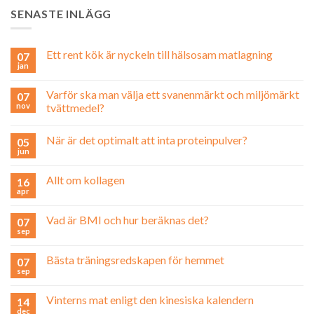
SENASTE INLÄGG
Ett rent kök är nyckeln till hälsosam matlagning
07
jan
Varför ska man välja ett svanenmärkt och miljömärkt
07
nov
tvättmedel?
När är det optimalt att inta proteinpulver?
05
jun
Allt om kollagen
16
apr
Vad är BMI och hur beräknas det?
07
sep
Bästa träningsredskapen för hemmet
07
sep
Vinterns mat enligt den kinesiska kalendern
14
dec