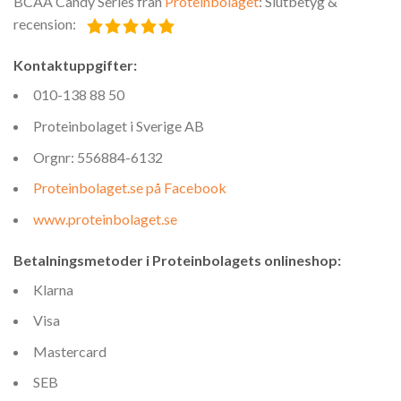
BCAA Candy Series från
Proteinbolaget
: Slutbetyg &
recension:
Kontaktuppgifter:
010-138 88 50
Proteinbolaget i Sverige AB
Orgnr: 556884-6132
Proteinbolaget.se på Facebook
www.proteinbolaget.se
Betalningsmetoder i Proteinbolagets onlineshop:
Klarna
Visa
Mastercard
SEB