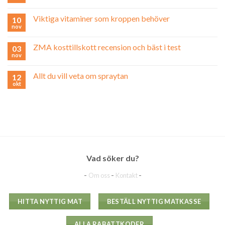
Viktiga vitaminer som kroppen behöver
10
nov
ZMA kosttillskott recension och bäst i test
03
nov
Allt du vill veta om spraytan
12
okt
Vad söker du?
-
-
-
Om oss
Kontakt
HITTA NYTTIG MAT
BESTÄLL NYTTIG MATKASSE
ALLA RABATTKODER