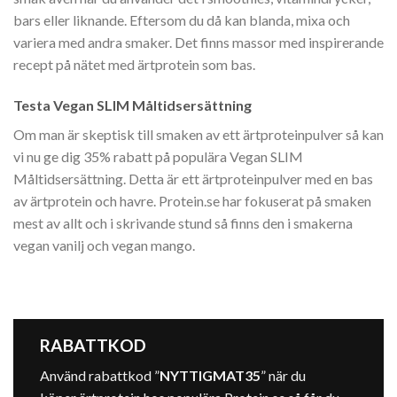
bars eller liknande. Eftersom du då kan blanda, mixa och
variera med andra smaker. Det finns massor med inspirerande
recept på nätet med ärtprotein som bas.
Testa Vegan SLIM Måltidsersättning
Om man är skeptisk till smaken av ett ärtproteinpulver så kan
vi nu ge dig 35% rabatt på populära Vegan SLIM
Måltidsersättning. Detta är ett ärtproteinpulver med en bas
av ärtprotein och havre. Protein.se har fokuserat på smaken
mest av allt och i skrivande stund så finns den i smakerna
vegan vanilj och vegan mango.
RABATTKOD
Använd rabattkod ”
NYTTIGMAT35
” när du