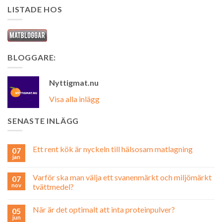
LISTADE HOS
BLOGGARE:
Nyttigmat.nu
Visa alla inlägg
SENASTE INLÄGG
Ett rent kök är nyckeln till hälsosam matlagning
07
jan
Varför ska man välja ett svanenmärkt och miljömärkt
07
nov
tvättmedel?
När är det optimalt att inta proteinpulver?
05
jun