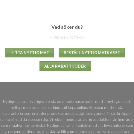
Vad söker du?
-
-
-
Om oss
Kontakt
HITTA NYTTIG MAT
BESTÄLL NYTTIG MATKASSE
ALLA RABATTKODER
Nyttigmat.nu är Sveriges största och modernaste portal med all nyttig mat och
nyttiga matkassar som erbjuds att köpa online. Vi jobbar med kända
leverantörer som erbjuder produkter med nyttigt näringsinnehåll så du slipper
tänka på vad du stoppar i dig. Vi rekommenderar aldrig produkter från hemsidor
som vi själva inte har testat. Nyttigmat.nu har kontakt med alla leverantörer som
vi rekommenderar och har därför tillsammans med var och en dealat till oss