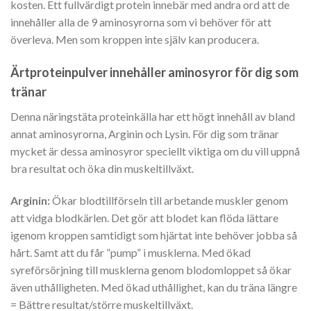
kosten. Ett fullvärdigt protein innebär med andra ord att de
innehåller alla de 9 aminosyrorna som vi behöver för att
överleva. Men som kroppen inte själv kan producera.
Ärtproteinpulver innehåller aminosyror för dig som
tränar
Denna näringstäta proteinkälla har ett högt innehåll av bland
annat aminosyrorna, Arginin och Lysin. För dig som tränar
mycket är dessa aminosyror speciellt viktiga om du vill uppnå
bra resultat och öka din muskeltillväxt.
Arginin:
Ökar blodtillförseln till arbetande muskler genom
att vidga blodkärlen. Det gör att blodet kan flöda lättare
igenom kroppen samtidigt som hjärtat inte behöver jobba så
hårt. Samt att du får ”pump” i musklerna. Med ökad
syreförsörjning till musklerna genom blodomloppet så ökar
även uthålligheten. Med ökad uthållighet, kan du träna längre
= Bättre resultat/större muskeltillväxt.