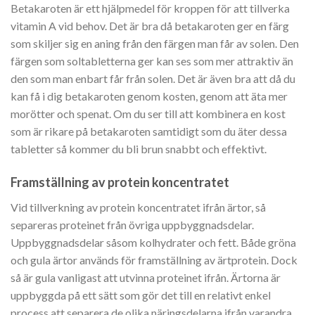
Betakaroten är ett hjälpmedel för kroppen för att tillverka
vitamin A vid behov. Det är bra då betakaroten ger en färg
som skiljer sig en aning från den färgen man får av solen. Den
färgen som soltabletterna ger kan ses som mer attraktiv än
den som man enbart får från solen. Det är även bra att då du
kan få i dig betakaroten genom kosten, genom att äta mer
morötter och spenat. Om du ser till att kombinera en kost
som är rikare på betakaroten samtidigt som du äter dessa
tabletter så kommer du bli brun snabbt och effektivt.
Framställning av protein koncentratet
Vid tillverkning av protein koncentratet ifrån ärtor, så
separeras proteinet från övriga uppbyggnadsdelar.
Uppbyggnadsdelar såsom kolhydrater och fett. Både gröna
och gula ärtor används för framställning av ärtprotein. Dock
så är gula vanligast att utvinna proteinet ifrån. Ärtorna är
uppbyggda på ett sätt som gör det till en relativt enkel
process att separera de olika näringsdelarna ifrån varandra.