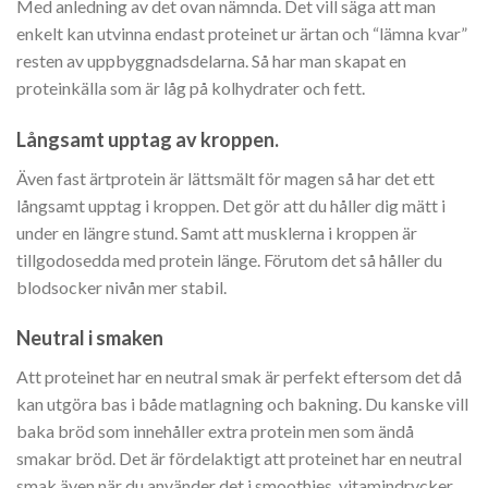
Med anledning av det ovan nämnda. Det vill säga att man
enkelt kan utvinna endast proteinet ur ärtan och “lämna kvar”
resten av uppbyggnadsdelarna. Så har man skapat en
proteinkälla som är låg på kolhydrater och fett.
Långsamt upptag av kroppen.
Även fast ärtprotein är lättsmält för magen så har det ett
långsamt upptag i kroppen. Det gör att du håller dig mätt i
under en längre stund. Samt att musklerna i kroppen är
tillgodosedda med protein länge. Förutom det så håller du
blodsocker nivån mer stabil.
Neutral i smaken
Att proteinet har en neutral smak är perfekt eftersom det då
kan utgöra bas i både matlagning och bakning. Du kanske vill
baka bröd som innehåller extra protein men som ändå
smakar bröd. Det är fördelaktigt att proteinet har en neutral
smak även när du använder det i smoothies, vitamindrycker,