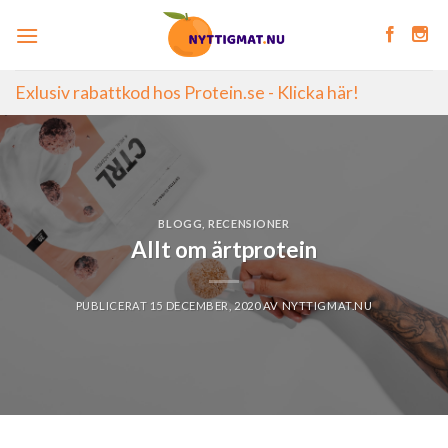
Skip
to
content
Exlusiv rabattkod hos Protein.se - Klicka här!
BLOGG
,
RECENSIONER
Allt om ärtprotein
PUBLICERAT
15 DECEMBER, 2020
AV
NYTTIGMAT.NU