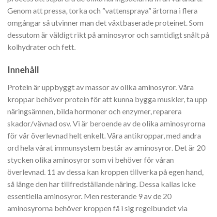
Genom att pressa, torka och ”vattenspraya” ärtorna i flera
omgångar så utvinner man det växtbaserade proteinet. Som
dessutom är väldigt rikt på aminosyror och samtidigt snålt på
kolhydrater och fett.
Innehåll
Protein är uppbyggt av massor av olika aminosyror. Våra
kroppar behöver protein för att kunna bygga muskler, ta upp
näringsämnen, bilda hormoner och enzymer, reparera
skador/vävnad osv. Vi är beroende av de olika aminosyrorna
för vår överlevnad helt enkelt. Våra antikroppar, med andra
ord hela vårat immunsystem består av aminosyror. Det är 20
stycken olika aminosyror som vi behöver för våran
överlevnad. 11 av dessa kan kroppen tillverka på egen hand,
så länge den har tillfredställande näring. Dessa kallas icke
essentiella aminosyror. Men resterande 9 av de 20
aminosyrorna behöver kroppen få i sig regelbundet via