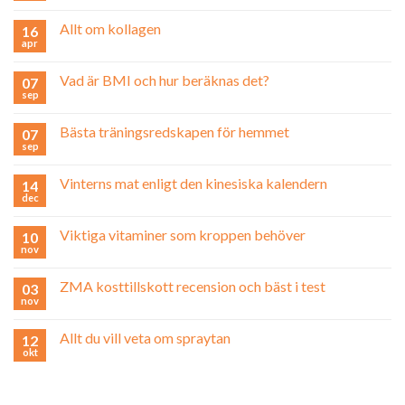
Allt om kollagen
16
apr
Vad är BMI och hur beräknas det?
07
sep
Bästa träningsredskapen för hemmet
07
sep
Vinterns mat enligt den kinesiska kalendern
14
dec
Viktiga vitaminer som kroppen behöver
10
nov
ZMA kosttillskott recension och bäst i test
03
nov
Allt du vill veta om spraytan
12
okt