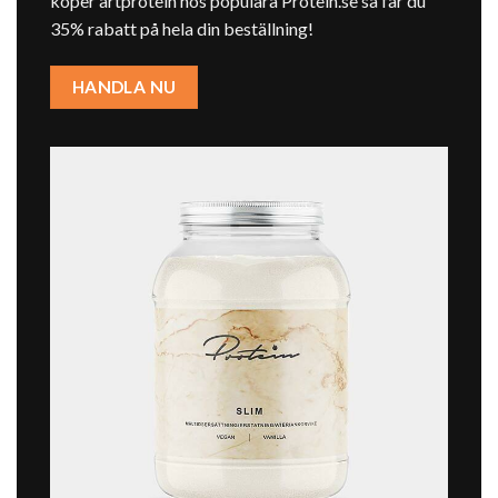
köper ärtprotein hos populära
Protein.se
så får du
35% rabatt på hela din beställning!
HANDLA NU