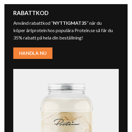
RABATTKOD
Använd rabattkod ”
NYTTIGMAT35
” när du
köper ärtprotein hos populära
Protein.se
så får du
35% rabatt på hela din beställning!
HANDLA NU