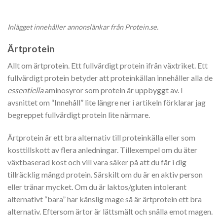
Inlägget innehåller annonslänkar från Protein.se.
Ärtprotein
Allt om ärtprotein. Ett fullvärdigt protein ifrån växtriket. Ett
fullvärdigt protein betyder att proteinkällan innehåller alla de
essentiella
aminosyror som protein är uppbyggt av. I
avsnittet om “Innehåll” lite längre ner i artikeln förklarar jag
begreppet fullvärdigt protein lite närmare.
Ärtprotein är ett bra alternativ till proteinkälla eller som
kosttillskott av flera anledningar. Tillexempel om du äter
växtbaserad kost och vill vara säker på att du får i dig
tillräcklig mängd protein. Särskilt om du är en aktiv person
eller tränar mycket. Om du är laktos/gluten intolerant
alternativt “bara” har känslig mage så är ärtprotein ett bra
alternativ. Eftersom ärtor är lättsmält och snälla emot magen.