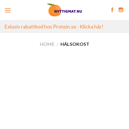
Skip
to
content
Exlusiv rabattkod hos Protein.se - Klicka här!
HOME
/
HÄLSOKOST