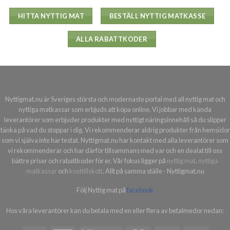
HITTA NYTTIG MAT
BESTÄLL NYTTIG MATKASSE
ALLA RABATTKODER
Nyttigmat.nu är Sveriges största och modernaste portal med all nyttig mat och
nyttiga matkassar som erbjuds att köpa online. Vi jobbar med kända
leverantörer som erbjuder produkter med nyttigt näringsinnehåll så du slipper
tänka på vad du stoppar i dig. Vi rekommenderar aldrig produkter från hemsidor
som vi själva inte har testat. Nyttigmat.nu har kontakt med alla leverantörer som
vi rekommenderar och har därför tillsammans med var och en dealat till oss
bättre priser och rabattkoder för er. Vår fokus ligger på
nyttig mat
,
nyttiga
matkassar
och
kosttillskott
. Allt på samma ställe - Nyttigmat.nu
Följ Nyttig mat på
facebook
Hos våra leverantörer kan du betala med en eller flera av betalmedor nedan: