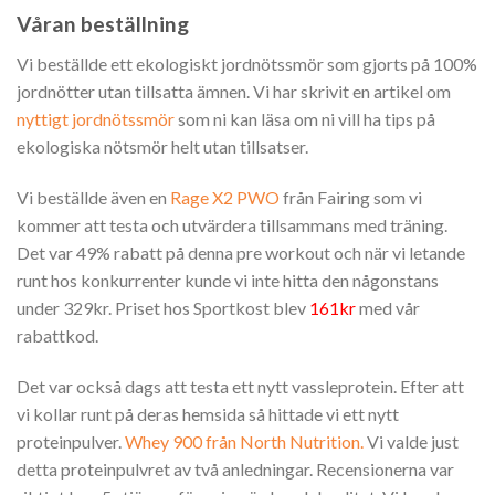
Våran beställning
Vi beställde ett ekologiskt jordnötssmör som gjorts på 100%
jordnötter utan tillsatta ämnen. Vi har skrivit en artikel om
nyttigt jordnötssmör
som ni kan läsa om ni vill ha tips på
ekologiska nötsmör helt utan tillsatser.
Vi beställde även en
Rage X2 PWO
från Fairing som vi
kommer att testa och utvärdera tillsammans med träning.
Det var 49% rabatt på denna pre workout och när vi letande
runt hos konkurrenter kunde vi inte hitta den någonstans
under 329kr. Priset hos Sportkost blev
161kr
med vår
rabattkod.
Det var också dags att testa ett nytt vassleprotein. Efter att
vi kollar runt på deras hemsida så hittade vi ett nytt
proteinpulver.
Whey 900 från North Nutrition.
Vi valde just
detta proteinpulvret av två anledningar. Recensionerna var