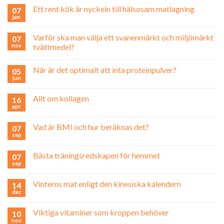
Ett rent kök är nyckeln till hälsosam matlagning
07
jan
Varför ska man välja ett svanenmärkt och miljömärkt
07
nov
tvättmedel?
När är det optimalt att inta proteinpulver?
05
jun
Allt om kollagen
16
apr
Vad är BMI och hur beräknas det?
07
sep
Bästa träningsredskapen för hemmet
07
sep
Vinterns mat enligt den kinesiska kalendern
14
dec
Viktiga vitaminer som kroppen behöver
10
nov