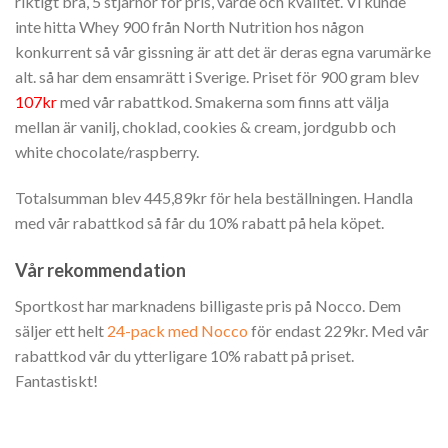
riktigt bra, 5 stjärnor för pris, värde och kvalitet. Vi kunde
inte hitta Whey 900 från North Nutrition hos någon
konkurrent så vår gissning är att det är deras egna varumärke
alt. så har dem ensamrätt i Sverige. Priset för 900 gram blev
107kr
med vår rabattkod. Smakerna som finns att välja
mellan är vanilj, choklad, cookies & cream, jordgubb och
white chocolate/raspberry.
Totalsumman blev 445,89kr för hela beställningen. Handla
med vår rabattkod så får du 10% rabatt på hela köpet.
Vår rekommendation
Sportkost har marknadens billigaste pris på Nocco. Dem
säljer ett helt
24-pack med Nocco
för endast 229kr. Med vår
rabattkod vår du ytterligare 10% rabatt på priset.
Fantastiskt!