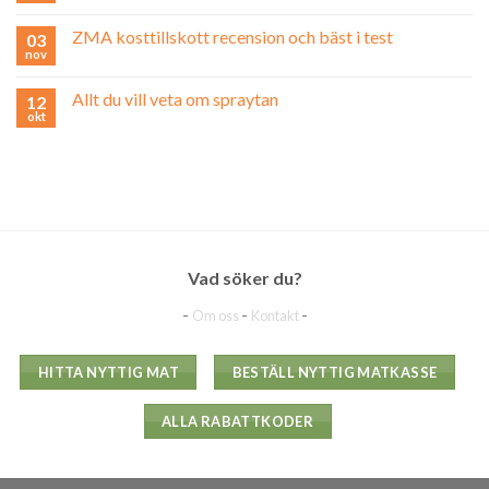
ZMA kosttillskott recension och bäst i test
03
nov
Allt du vill veta om spraytan
12
okt
Vad söker du?
-
-
-
Om oss
Kontakt
HITTA NYTTIG MAT
BESTÄLL NYTTIG MATKASSE
ALLA RABATTKODER