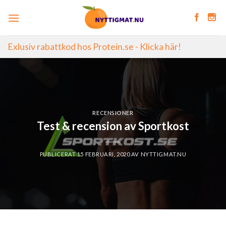
Skip
to
content
Exlusiv rabattkod hos Protein.se - Klicka här!
RECENSIONER
Test & recension av Sportkost
PUBLICERAT
15 FEBRUARI, 2020
AV
NYTTIGMAT.NU