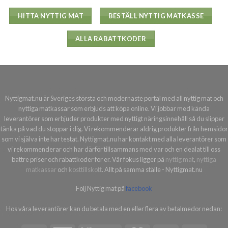
HITTA NYTTIG MAT
BESTÄLL NYTTIG MATKASSE
ALLA RABATTKODER
Nyttigmat.nu är Sveriges största och modernaste portal med all nyttig mat och
nyttiga matkassar som erbjuds att köpa online. Vi jobbar med kända
leverantörer som erbjuder produkter med nyttigt näringsinnehåll så du slipper
tänka på vad du stoppar i dig. Vi rekommenderar aldrig produkter från hemsidor
som vi själva inte har testat. Nyttigmat.nu har kontakt med alla leverantörer som
vi rekommenderar och har därför tillsammans med var och en dealat till oss
bättre priser och rabattkoder för er. Vår fokus ligger på
nyttig mat
,
nyttiga
matkassar
och
kosttillskott
. Allt på samma ställe - Nyttigmat.nu
Följ Nyttig mat på
facebook
Hos våra leverantörer kan du betala med en eller flera av betalmedor nedan: