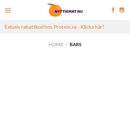
Skip
to
content
Exlusiv rabattkod hos Protein.se - Klicka här!
HOME
/
BARS