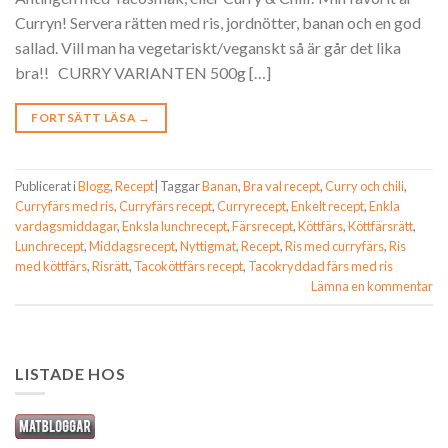
Curryn! Servera rätten med ris, jordnötter, banan och en god
sallad. Vill man ha vegetariskt/veganskt så är går det lika
bra!! CURRY VARIANTEN 500g […]
FORTSÄTT LÄSA
→
Publicerat i
Blogg
,
Recept
|
Taggar
Banan
,
Bra val recept
,
Curry och chili
,
Curryfärs med ris
,
Curryfärs recept
,
Curryrecept
,
Enkelt recept
,
Enkla
vardagsmiddagar
,
Enksla lunchrecept
,
Färsrecept
,
Köttfärs
,
Köttfärsrätt
,
Lunchrecept
,
Middagsrecept
,
Nyttigmat
,
Recept
,
Ris med curryfärs
,
Ris
med köttfärs
,
Risrätt
,
Tacoköttfärs recept
,
Tacokryddad färs med ris
Lämna en kommentar
LISTADE HOS