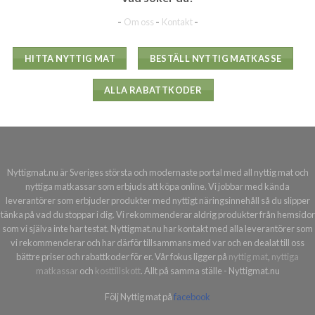
-
-
-
Om oss
Kontakt
HITTA NYTTIG MAT
BESTÄLL NYTTIG MATKASSE
ALLA RABATTKODER
Nyttigmat.nu är Sveriges största och modernaste portal med all nyttig mat och
nyttiga matkassar som erbjuds att köpa online. Vi jobbar med kända
leverantörer som erbjuder produkter med nyttigt näringsinnehåll så du slipper
tänka på vad du stoppar i dig. Vi rekommenderar aldrig produkter från hemsidor
som vi själva inte har testat. Nyttigmat.nu har kontakt med alla leverantörer som
vi rekommenderar och har därför tillsammans med var och en dealat till oss
bättre priser och rabattkoder för er. Vår fokus ligger på
nyttig mat
,
nyttiga
matkassar
och
kosttillskott
. Allt på samma ställe - Nyttigmat.nu
Följ Nyttig mat på
facebook