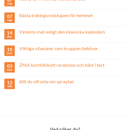
sep
Bästa träningsredskapen för hemmet
07
sep
Vinterns mat enligt den kinesiska kalendern
14
dec
Viktiga vitaminer som kroppen behöver
10
nov
ZMA kosttillskott recension och bäst i test
03
nov
Allt du vill veta om spraytan
12
okt
Vad söker du?