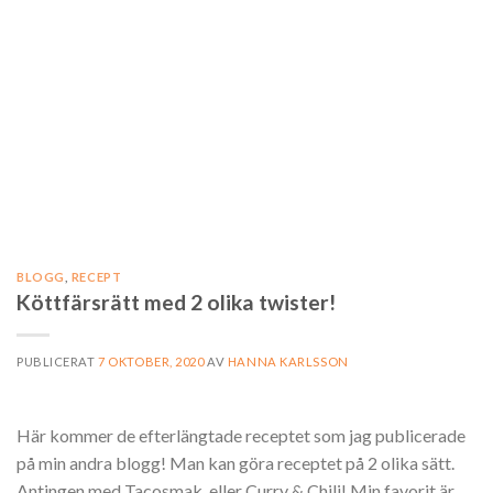
BLOGG
,
RECEPT
Köttfärsrätt med 2 olika twister!
PUBLICERAT
7 OKTOBER, 2020
AV
HANNA KARLSSON
Här kommer de efterlängtade receptet som jag publicerade
på min andra blogg! Man kan göra receptet på 2 olika sätt.
Antingen med Tacosmak, eller Curry & Chili! Min favorit är