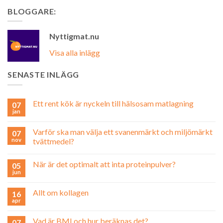
BLOGGARE:
Nyttigmat.nu
Visa alla inlägg
SENASTE INLÄGG
Ett rent kök är nyckeln till hälsosam matlagning
07
jan
Varför ska man välja ett svanenmärkt och miljömärkt
07
nov
tvättmedel?
När är det optimalt att inta proteinpulver?
05
jun
Allt om kollagen
16
apr
Vad är BMI och hur beräknas det?
07