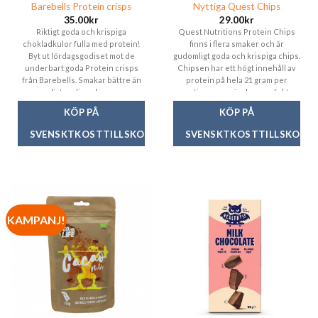
Barebells Protein crisps
Nyttiga Quest Chips
35.00
kr
29.00
kr
Riktigt goda och krispiga
Quest Nutritions Protein Chips
chokladkulor fulla med protein!
finns i flera smaker och är
Byt ut lördagsgodiset mot de
gudomligt goda och krispiga chips.
underbart goda Protein crisps
Chipsen har ett högt innehåll av
från Barebells. Smakar bättre än
protein på hela 21 gram per
vanligt godis och ger en
portion, som gör dem perfekta
behagligare mättnadskänsla,
både efter träning eller till en
KÖP PÅ
KÖP PÅ
samtidigt som du ger din kropp
mysig kväll framför TV:n.
hela 20 gram protein. Barebells
SVENSKTKOSTTILLSKOTT
SVENSKTKOSTTILLSKOTT
har verkligen lyckats med detta
proteingodiset. Testa, du kommer
inte ångra dig!
KAMPANJ!