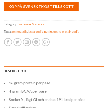
KÖP PÅ SVENSKTKOSTTILLSKOTT
Category:
Godsaker & snacks
Tags:
aminogodis
,
bcaa godis
,
nyttigt godis
,
proteingodis
DESCRIPTION
16 gram protein per påse
4 gram BCAA per påse
Sockerfri, lågt GI och endast 191 kcal per påse
Svensktillverkat