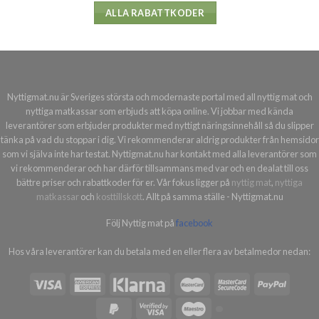
ALLA RABATTKODER
Nyttigmat.nu är Sveriges största och modernaste portal med all nyttig mat och
nyttiga matkassar som erbjuds att köpa online. Vi jobbar med kända
leverantörer som erbjuder produkter med nyttigt näringsinnehåll så du slipper
tänka på vad du stoppar i dig. Vi rekommenderar aldrig produkter från hemsidor
som vi själva inte har testat. Nyttigmat.nu har kontakt med alla leverantörer som
vi rekommenderar och har därför tillsammans med var och en dealat till oss
bättre priser och rabattkoder för er. Vår fokus ligger på
nyttig mat
,
nyttiga
matkassar
och
kosttillskott
. Allt på samma ställe - Nyttigmat.nu
Följ Nyttig mat på
facebook
Hos våra leverantörer kan du betala med en eller flera av betalmedor nedan: