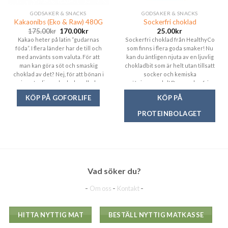
GODSAKER & SNACKS
GODSAKER & SNACKS
Kakaonibs (Eko & Raw) 480G
Sockerfri choklad
175.00
kr
170.00
kr
25.00
kr
Kakao heter på latin “gudarnas
Sockerfri choklad från HealthyCo
föda”. I flera länder har de till och
som finns i flera goda smaker! Nu
med använts som valuta. För att
kan du äntligen njuta av en ljuvlig
man kan göra söt och smaskig
chokladbit som är helt utan tillsatt
choklad av det? Nej, för att bönan i
socker och kemiska
sin naturliga och obehandlade
sötningsmedel! Den sockerfria
form är ett riktigt superfood som
belgiska chokladen är helt fri från
KÖP PÅ GOFORLIFE
KÖP PÅ
många hävdar är vår planets
palmolja.
högsta antioxidantkoncentrat!
PROTEINBOLAGET
Inte konstigt att det var gudarnas
favorit.
Vad söker du?
-
-
-
Om oss
Kontakt
HITTA NYTTIG MAT
BESTÄLL NYTTIG MATKASSE