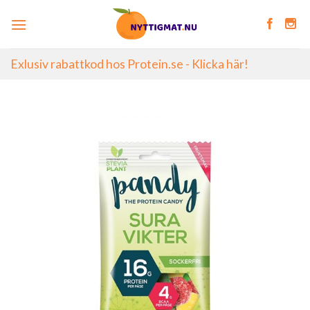
Skip
to
content
Exlusiv rabattkod hos Protein.se - Klicka här!