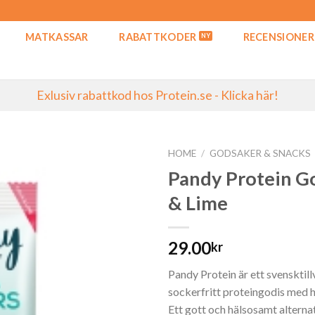
MATKASSAR
RABATTKODER
RECENSIONER
Exlusiv rabattkod hos Protein.se - Klicka här!
HOME
/
GODSAKER & SNACKS
Pandy Protein Go
& Lime
29.00
kr
Pandy Protein är ett svensktil
sockerfritt proteingodis med
Ett gott och hälsosamt alternat