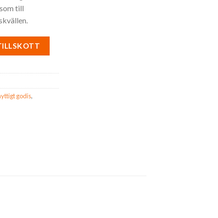
som till
skvällen.
TILLSKOTT
nyttigt godis
,