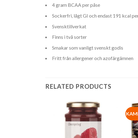
4 gram BCAA per påse
Sockerfri, lågt GI och endast 191 kcal pe
Svensktillverkat
Finns i två sorter
Smakar som vanligt svenskt godis
Fritt från allergener och azofärgämnen
RELATED PRODUCTS
KAM