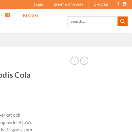
Login
KONTAKTA OSS
OM OSS
BLOGG
dis Cola
lverkat och
 hög andel BCAA.
iv till godis som