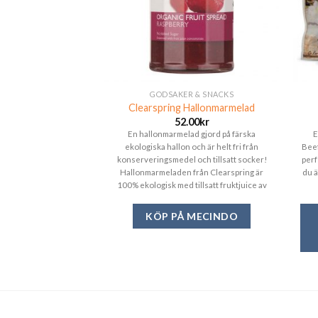
GODSAKER & SNACKS
Clearspring Hallonmarmelad
52.00
kr
En hallonmarmelad gjord på färska
E
ekologiska hallon och är helt fri från
Beef
konserveringsmedel och tillsatt socker!
perf
Hallonmarmeladen från Clearspring är
du ä
100% ekologisk med tillsatt fruktjuice av
citron och grapefrukt. Perfekt att ha på
gröten på frukosten eller ett nyttigare
KÖP PÅ MECINDO
alternativ till hallonsylt på mackan.