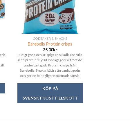
GODSAKER & SNACKS
Barebells Protein crisps
35.00
kr
fria
Riktigt goda och krispiga chokladkulor fulla
med protein! Byt ut lördagsgodiset mot de
åll
underbart goda Protein crisps från
Barebells. Smakar bättre än vanligt godis
och ger en behagligare mättnadskänsla,
samtidigt som du ger din kropp hela 20
gram protein. Barebells har verkligen
KÖP PÅ
lyckats med detta proteingodiset. Testa, du
kommer inte ångra dig!
SVENSKTKOSTTILLSKOTT