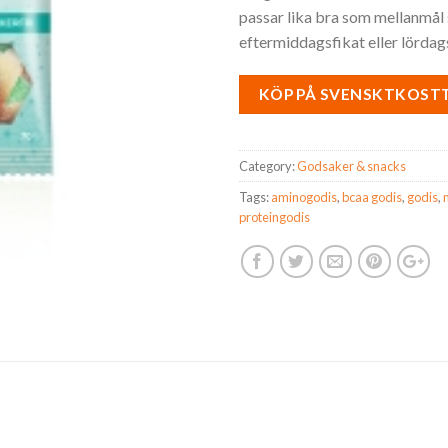
passar lika bra som mellanmål 
eftermiddagsfikat eller lördag
KÖP PÅ SVENSKTKOST
Category:
Godsaker & snacks
Tags:
aminogodis
,
bcaa godis
,
godis
,
proteingodis