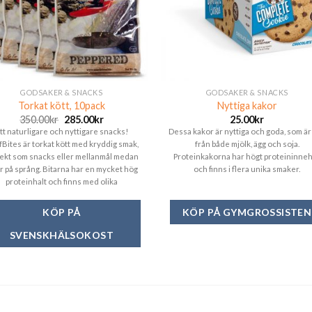
GODSAKER & SNACKS
GODSAKER & SNACKS
Torkat kött, 10pack
Nyttiga kakor
350.00
kr
285.00
kr
25.00
kr
tt naturligare och nyttigare snacks!
Dessa kakor är nyttiga och goda, som är 
Bites är torkat kött med kryddig smak,
från både mjölk, ägg och soja.
ekt som snacks eller mellanmål medan
Proteinkakorna har högt proteininneh
r på språng. Bitarna har en mycket hög
och finns i flera unika smaker.
proteinhalt och finns med olika
kryddningar.
KÖP PÅ
KÖP PÅ GYMGROSSISTEN
SVENSKHÄLSOKOST