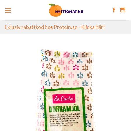
Skip
to
content
Exlusiv rabattkod hos Protein.se - Klicka här!