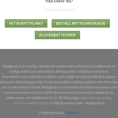
Vad söker du?
-
-
-
Om oss
Kontakt
HITTA NYTTIG MAT
BESTÄLL NYTTIG MATKASSE
ALLA RABATTKODER
Nyttigmat.nu är Sveriges största och modernaste portal med all nyttig mat och
nyttiga matkassar som erbjuds att köpa online. Vi jobbar med kända
leverantörer som erbjuder produkter med nyttigt näringsinnehåll så du slipper
tänka på vad du stoppar i dig. Vi rekommenderar aldrig produkter från hemsidor
som vi själva inte har testat. Nyttigmat.nu har kontakt med alla leverantörer som
vi rekommenderar och har därför tillsammans med var och en dealat till oss
bättre priser och rabattkoder för er. Vår fokus ligger på
nyttig mat
,
nyttiga
matkassar
och
kosttillskott
. Allt på samma ställe - Nyttigmat.nu
Följ Nyttig mat på
facebook