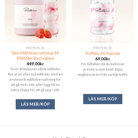
PROTEIN.SE
PROTEIN.SE
Slim Måltidsersättning 34
Koffein, 60 Kapslar
Måltider Bästsäljare
69.00
kr
449.00
kr
För tillfällen då du behöver
Över 40 miljoner sålda måltider
prestera som bäst! Slipp
Byt ut en eller två måltider med en
magbesvären från vanligt kaffe.
proteinrik måltidsersättning för
att gå ned i vikt, eller lägg till en
extra shake för att gå upp i vikt.
LÄS MER/KÖP
LÄS MER/KÖP