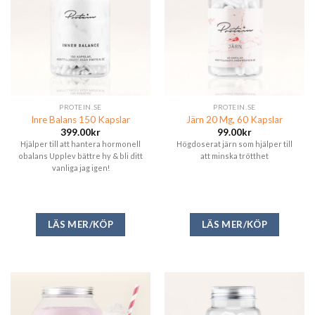
PROTEIN.SE
PROTEIN.SE
Inre Balans 150 Kapslar
Järn 20 Mg, 60 Kapslar
399.00
kr
99.00
kr
Hjälper till att hantera hormonell
Högdoserat järn som hjälper till
obalans Upplev bättre hy & bli ditt
att minska trötthet
vanliga jag igen!
LÄS MER/KÖP
LÄS MER/KÖP