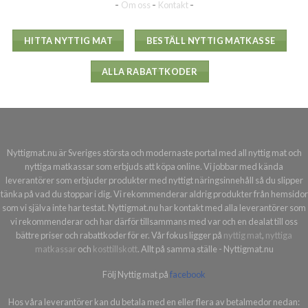
-
-
-
Om oss
Kontakt
HITTA NYTTIG MAT
BESTÄLL NYTTIG MATKASSE
ALLA RABATTKODER
Nyttigmat.nu är Sveriges största och modernaste portal med all nyttig mat och
nyttiga matkassar som erbjuds att köpa online. Vi jobbar med kända
leverantörer som erbjuder produkter med nyttigt näringsinnehåll så du slipper
tänka på vad du stoppar i dig. Vi rekommenderar aldrig produkter från hemsidor
som vi själva inte har testat. Nyttigmat.nu har kontakt med alla leverantörer som
vi rekommenderar och har därför tillsammans med var och en dealat till oss
bättre priser och rabattkoder för er. Vår fokus ligger på
nyttig mat
,
nyttiga
matkassar
och
kosttillskott
. Allt på samma ställe - Nyttigmat.nu
Följ Nyttig mat på
facebook
Hos våra leverantörer kan du betala med en eller flera av betalmedor nedan: