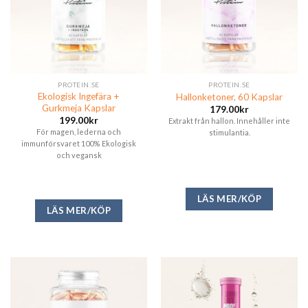
PROTEIN.SE
PROTEIN.SE
Ekologisk Ingefära +
Hallonketoner, 60 Kapslar
Gurkmeja Kapslar
179.00
kr
199.00
kr
Extrakt från hallon. Innehåller inte
För magen, lederna och
stimulantia.
immunförsvaret 100% Ekologisk
och vegansk
LÄS MER/KÖP
LÄS MER/KÖP