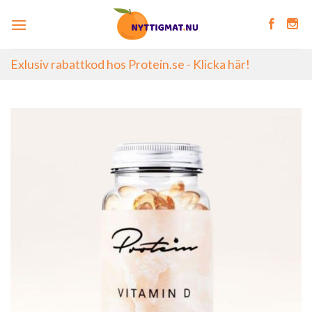
Skip
to
content
Exlusiv rabattkod hos Protein.se - Klicka här!