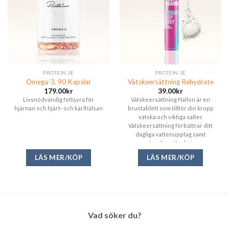
PROTEIN.SE
PROTEIN.SE
Omega-3, 90 Kapslar
Vätskeersättning Rehydrate
179.00
kr
39.00
kr
Livsnödvändig fettsyra för
Vätskeersättning Hallon är en
hjärnan och hjärt- och kärlhälsan
brustablett som tillför din kropp
vätska och viktiga salter.
Vätskeersättning förbättrar ditt
dagliga vattenupptag samt
motverkar uttorkning.
Produceras i Sverige&hellip:
LÄS MER/KÖP
LÄS MER/KÖP
Vad söker du?