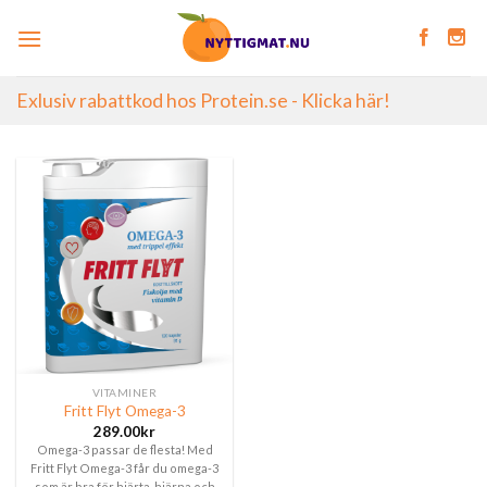
Skip
to
content
Exlusiv rabattkod hos Protein.se - Klicka här!
VITAMINER
Fritt Flyt Omega-3
289.00
kr
Omega-3 passar de flesta! Med
Fritt Flyt Omega-3 får du omega-3
som är bra för hjärta, hjärna och