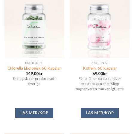
PROTEIN.SE
PROTEIN.SE
Chlorella Ekologisk 60 Kapslar
Koffein, 60 Kapslar
149.00
kr
69.00
kr
Ekologisk och producerad i
För tillfällen då du behöver
Sverige
prestera som bäst! Slipp
magbesvären från vanligt kaffe.
LÄS MER/KÖP
LÄS MER/KÖP