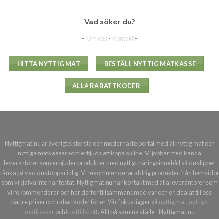
Vad söker du?
-
-
-
Om oss
Kontakt
HITTA NYTTIG MAT
BESTÄLL NYTTIG MATKASSE
ALLA RABATTKODER
Nyttigmat.nu är Sveriges största och modernaste portal med all nyttig mat och
nyttiga matkassar som erbjuds att köpa online. Vi jobbar med kända
leverantörer som erbjuder produkter med nyttigt näringsinnehåll så du slipper
tänka på vad du stoppar i dig. Vi rekommenderar aldrig produkter från hemsidor
som vi själva inte har testat. Nyttigmat.nu har kontakt med alla leverantörer som
vi rekommenderar och har därför tillsammans med var och en dealat till oss
bättre priser och rabattkoder för er. Vår fokus ligger på
nyttig mat
,
nyttiga
matkassar
och
kosttillskott
. Allt på samma ställe - Nyttigmat.nu