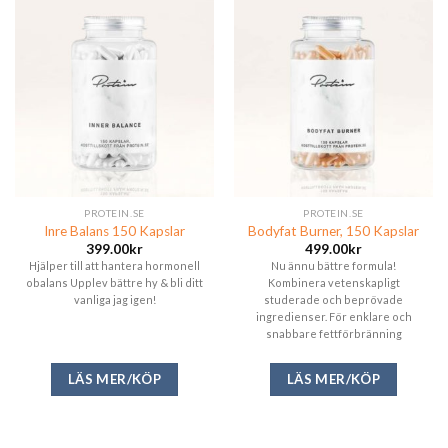
PROTEIN.SE
PROTEIN.SE
Inre Balans 150 Kapslar
Bodyfat Burner, 150 Kapslar
399.00
kr
499.00
kr
Hjälper till att hantera hormonell
Nu ännu bättre formula!
obalans Upplev bättre hy & bli ditt
Kombinera vetenskapligt
vanliga jag igen!
studerade och beprövade
ingredienser. För enklare och
snabbare fettförbränning
LÄS MER/KÖP
LÄS MER/KÖP