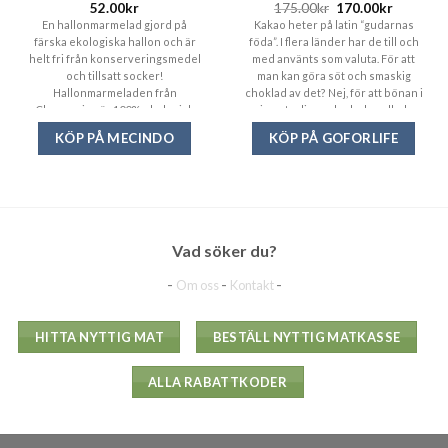
52.00
kr
175.00
kr
170.00
kr
En hallonmarmelad gjord på
Kakao heter på latin “gudarnas
färska ekologiska hallon och är
föda”. I flera länder har de till och
helt fri från konserveringsmedel
med använts som valuta. För att
och tillsatt socker!
man kan göra söt och smaskig
Hallonmarmeladen från
choklad av det? Nej, för att bönan i
Clearspring är 100% ekologisk
sin naturliga och obehandlade
med tillsatt fruktjuice av citron
form är ett riktigt superfood som
KÖP PÅ MECINDO
KÖP PÅ GOFORLIFE
och grapefrukt. Perfekt att ha på
många hävdar är vår planets
gröten på frukosten eller ett
högsta antioxidantkoncentrat!
nyttigare alternativ till hallonsylt
Inte konstigt att det var gudarnas
på mackan.
favorit.
Vad söker du?
-
-
-
Om oss
Kontakt
HITTA NYTTIG MAT
BESTÄLL NYTTIG MATKASSE
ALLA RABATTKODER