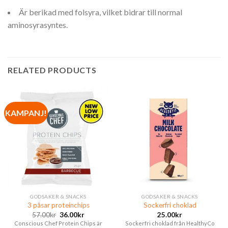
Är berikad med folsyra, vilket bidrar till normal
aminosyrasyntes.
RELATED PRODUCTS
KAMPANJ!
GODSAKER & SNACKS
GODSAKER & SNACKS
3 påsar proteinchips
Sockerfri choklad
57.00
kr
36.00
kr
25.00
kr
Conscious Chef Protein Chips är
Sockerfri choklad från HealthyCo