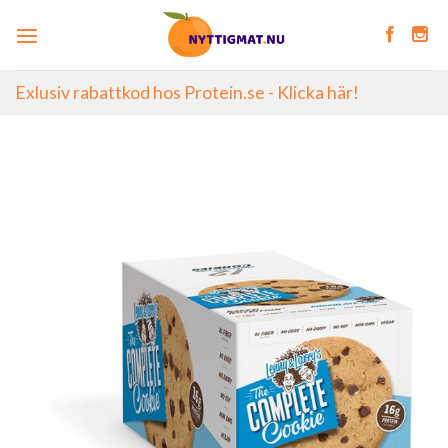
Skip
to
content
Exlusiv rabattkod hos Protein.se - Klicka här!