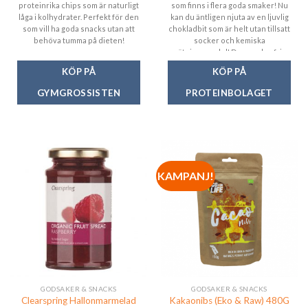
proteinrika chips som är naturligt
som finns i flera goda smaker! Nu
låga i kolhydrater. Perfekt för den
kan du äntligen njuta av en ljuvlig
som vill ha goda snacks utan att
chokladbit som är helt utan tillsatt
behöva tumma på dieten!
socker och kemiska
sötningsmedel! Den sockerfria
belgiska chokladen är helt fri från
KÖP PÅ
KÖP PÅ
palmolja.
GYMGROSSISTEN
PROTEINBOLAGET
KAMPANJ!
GODSAKER & SNACKS
GODSAKER & SNACKS
Clearspring Hallonmarmelad
Kakaonibs (Eko & Raw) 480G