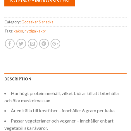
KÖP PÅ GYMGROSSISTEN
Category:
Godsaker & snacks
Tags:
kakor
,
nyttiga kakor
DESCRIPTION
Har högt proteininnehåll, vilket bidrar till att bibehålla
och öka muskelmassan.
Är en källa till kostfiber – innehåller 6 gram per kaka.
Passar vegeterianer och veganer – innehåller enbart
vegetabiliska råvaror.